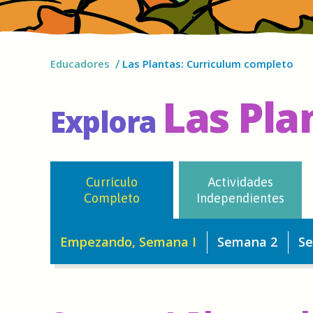
Educadores
Las Plantas: Curriculum completo
Las Pla
Explora
Currículo
Actividades
Completo
Independientes
Empezando, Semana I
Semana 2
S