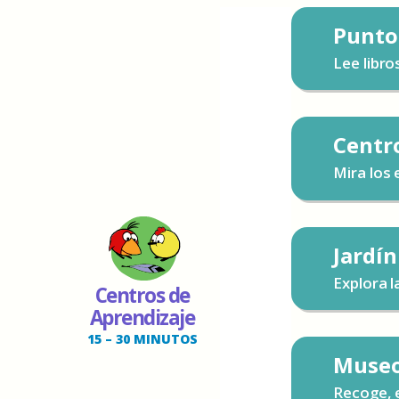
Punto
Lee libro
Centr
Mira los 
Jardín
Explora l
Centros de
Aprendizaje
15 – 30 MINUTOS
Museo
Recoge, e