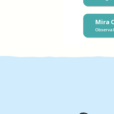
Mira 
Observa l