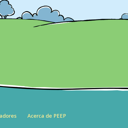
adores
Acerca de PEEP