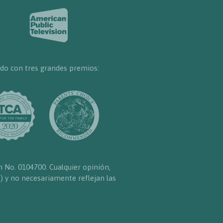
do con tres grandes premios:
n No. 0104700. Cualquier opinión,
) y no necesariamente reflejan las