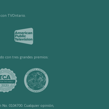
 con TVOntario.
do con tres grandes premios:
n No. 0104700. Cualquier opinión,