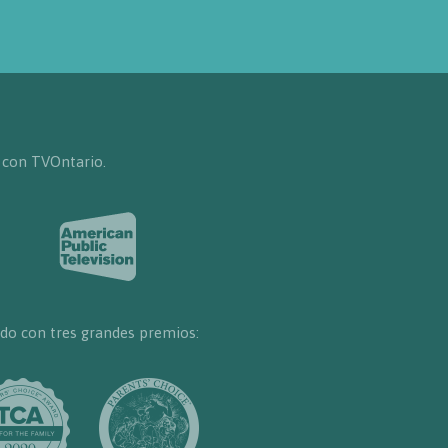
 con TVOntario.
do con tres grandes premios: