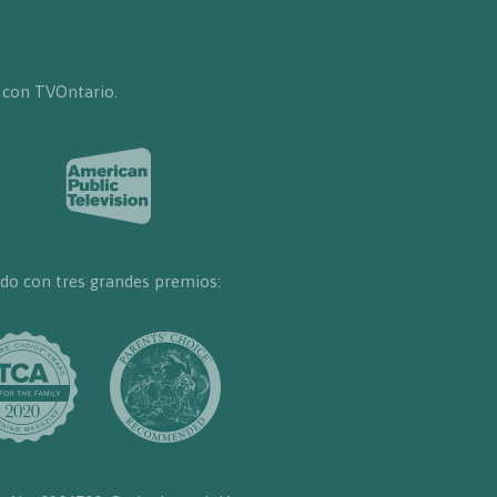
 con TVOntario.
do con tres grandes premios: